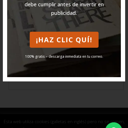
debe cumplir antes de invertir en
publicidad.
Prioridad
NO URGENTE
¡HAZ CLIC QUÍ!
Motivo por el que llama
*
100% gratis – descarga inmediata en tu correo.
ENVIAR
© 2025 COMUNICAMEDIA LLC -
AGENCIA DE
Esta web utiliza cookies (galletas en inglés) pero no se comen,
MARKETING DIGITAL
-
AVISO LEGAL
-