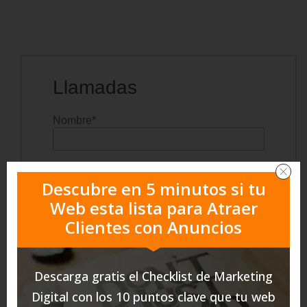
F
i
Llamadas
l
t
r
Nombre
*
a
r
Email
Descubre en 5 minutos si tu
Web esta lista para Atraer
Clientes con Anuncios
Teléfono
*
Descarga gratis el
Checklist de Marketing
Empresa
*
Digital
con los 10 puntos clave que tu web