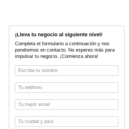
F
i
¡Lleva tu negocio al siguiente nivel!
l
Completa el formulario a continuación y nos
t
pondremos en contacto. No esperes más para
r
impulsar tu negocio. ¡Comienza ahora!
a
r