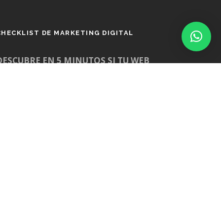
CHECKLIST DE MARKETING DIGITAL
DESCUBRE EN 5 MINUTOS SI TU WEB
ESTA LISTA PARA ATRAER CLIENTES
CON ANUNCIOS
escarga gratis el Checklist de Marketing
igital con los 10 puntos clave que tu web
ebe cumplir antes de invertir en
publicidad.
DESCARGAR LA GUÍA