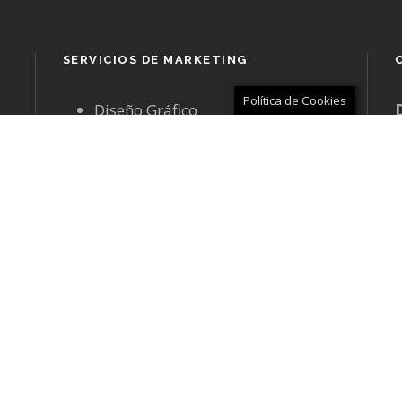
SERVICIOS DE MARKETING
Política de Cookies
Diseño Gráfico
com
Diseño Web
Tiendas Online
Marketing Digital
D
Embudos de Marketing
D
Vídeo Marketing
d
acto.
TRABAJOS REALIZADOS
Ver Portafolio