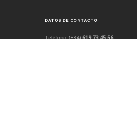
DATOS DE CONTACTO
Teléfono: (+34)
619 73 45 56
Email:
contacto@comunicamedia.
SOLICITAR INFORMACIÓN
Para más información, haz clic en el
siguiente enlace para ponerte en cont
MÁS INFORMACIÓN