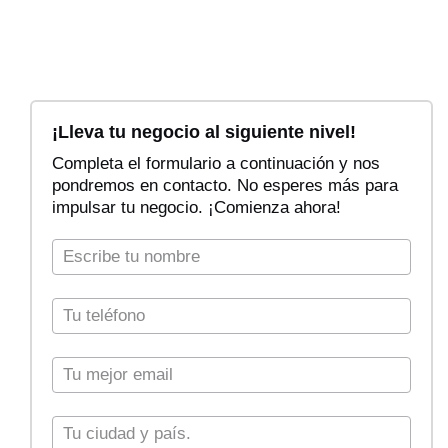
F
i
¡Lleva tu negocio al siguiente nivel!
l
Completa el formulario a continuación y nos
t
pondremos en contacto. No esperes más para
r
impulsar tu negocio. ¡Comienza ahora!
a
r