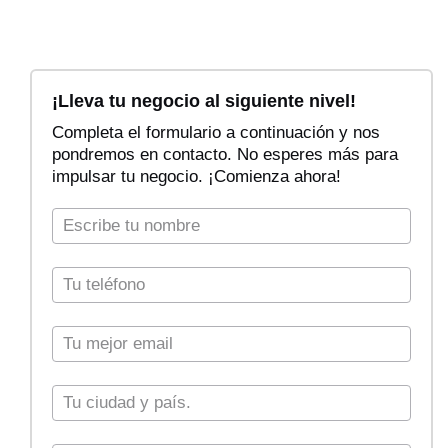
F
i
¡Lleva tu negocio al siguiente nivel!
l
Completa el formulario a continuación y nos
t
pondremos en contacto. No esperes más para
r
impulsar tu negocio. ¡Comienza ahora!
a
r