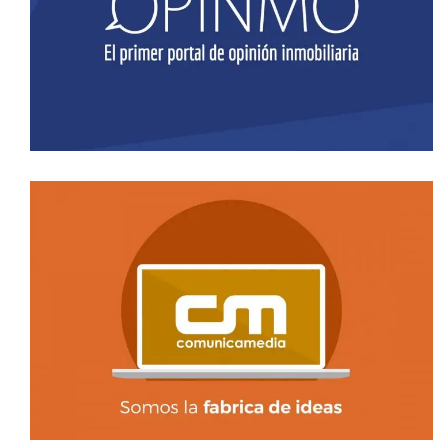
VÍDEO ANIMADO OPINMO
video animado
SERVICIOS COMUNICAMEDIA VÍDEO
ANIMADO
video animado