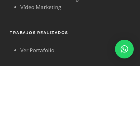
Vídeo Marketing
TRABAJOS REALIZADOS
Ver Portafolio
CHECKLIST DE MARKETING DIGITAL
DESCUBRE EN 5 MINUTOS SI TU WEB ESTA
LISTA PARA ATRAER CLIENTES CON ANUNCIOS
Descarga gratis el Checklist de Marketing Digital
con los 10 puntos clave que tu web debe cumplir