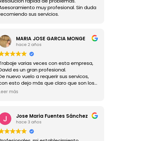
Resolución rápida de problemas.
Asesoramiento muy profesional. Sin duda
recomiendo sus servicios.
MARIA JOSE GARCIA MONGE
hace 2 años
Trabaje varias veces con esta empresa,
David es un gran profesional.
De nuevo vuelo a requerir sus servicos,
con esto dejo más que claro que son los
mejores.
Leer más
Jose Maria Fuentes Sánchez
hace 3 años
Profesionales, mi establecimiento