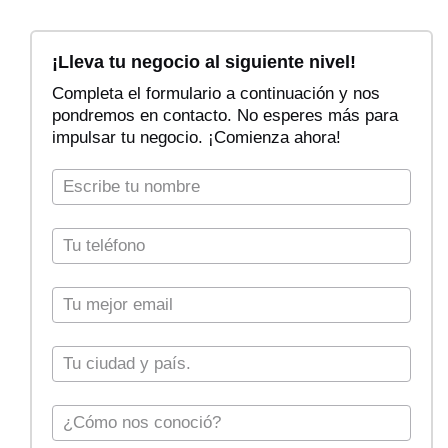
F
i
¡Lleva tu negocio al siguiente nivel!
l
Completa el formulario a continuación y nos
t
pondremos en contacto. No esperes más para
r
impulsar tu negocio. ¡Comienza ahora!
a
r