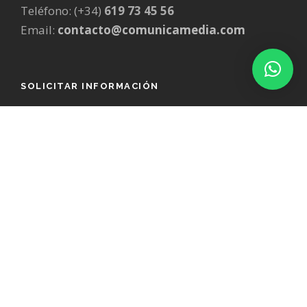
Teléfono: (+34)
619 73 45 56
Email:
contacto@comunicamedia.com
SOLICITAR INFORMACIÓN
Para más información, haz clic en el siguiente
enlace para ponerte en contacto.
MÁS INFORMACIÓN
SERVICIOS DE MARKETING
Diseño Gráfico