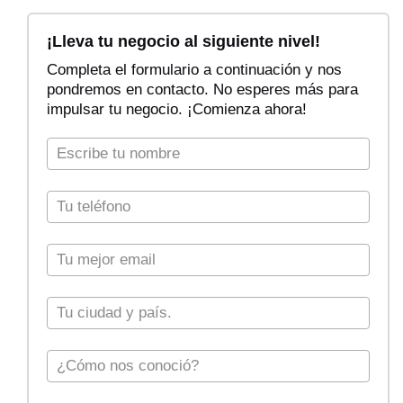
F
i
¡Lleva tu negocio al siguiente nivel!
l
Completa el formulario a continuación y nos
t
pondremos en contacto. No esperes más para
r
impulsar tu negocio. ¡Comienza ahora!
a
r