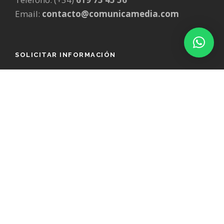
Email:
contacto@comunicamedia.com
SOLICITAR INFORMACIÓN
Para más información, haz clic en el siguiente
enlace para ponerte en contacto.
MÁS INFORMACIÓN
SERVICIOS DE MARKETING
Diseño Gráfico