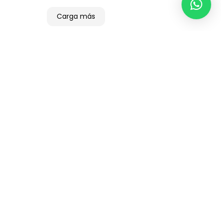
Carga más
¿Sabes lo que tus competidores están
haciendo online?
¿Tus clientes están huyendo antes de
comprar?
¿Tu empresa va en la dirección correcta
hacia el éxito digital?
5 estadísticas que demuestran el poder del
email marketing
¿Qué hacen tus competidores que tú no
puedes (todavía) con tu tienda online?