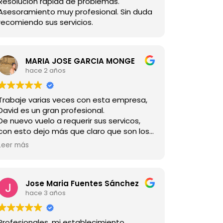
Resolución rápida de problemas.
Asesoramiento muy profesional. Sin duda
recomiendo sus servicios.
MARIA JOSE GARCIA MONGE
hace 2 años
Trabaje varias veces con esta empresa,
David es un gran profesional.
De nuevo vuelo a requerir sus servicos,
con esto dejo más que claro que son los
mejores.
Leer más
Jose Maria Fuentes Sánchez
hace 3 años
Profesionales, mi establecimiento