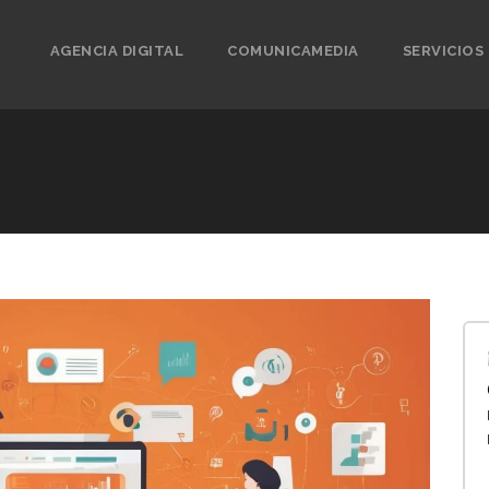
AGENCIA DIGITAL
COMUNICAMEDIA
SERVICIOS
F
i
l
t
r
a
r