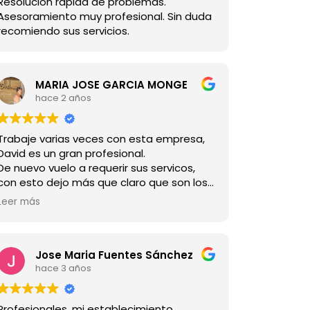
Resolución rápida de problemas.
Asesoramiento muy profesional. Sin duda
recomiendo sus servicios.
MARIA JOSE GARCIA MONGE
hace 2 años
Trabaje varias veces con esta empresa,
David es un gran profesional.
De nuevo vuelo a requerir sus servicos,
con esto dejo más que claro que son los
mejores.
Leer más
Jose Maria Fuentes Sánchez
hace 3 años
Profesionales, mi establecimiento