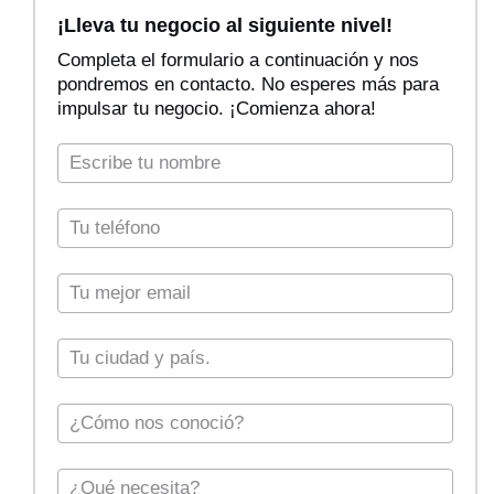
F
i
¡Lleva tu negocio al siguiente nivel!
l
Completa el formulario a continuación y nos
t
pondremos en contacto. No esperes más para
r
impulsar tu negocio. ¡Comienza ahora!
a
r