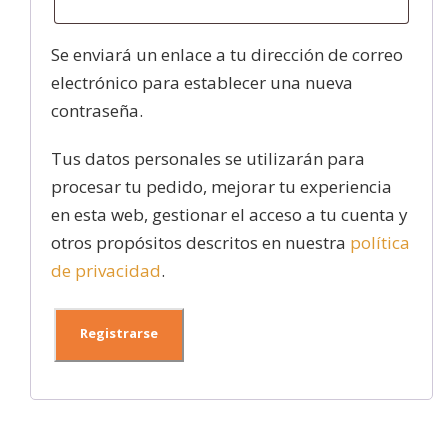
l
Se enviará un enlace a tu dirección de correo
i
electrónico para establecer una nueva
g
contraseña.
a
Tus datos personales se utilizarán para
t
procesar tu pedido, mejorar tu experiencia
o
en esta web, gestionar el acceso a tu cuenta y
r
otros propósitos descritos en nuestra
política
i
de privacidad
.
o
Registrarse