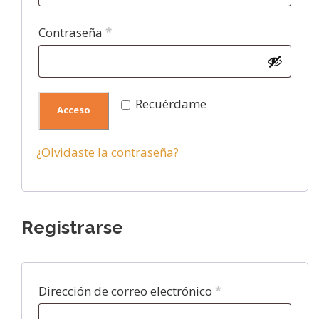
l
O
Contraseña
*
i
b
g
l
a
Recuérdame
i
t
Acceso
g
o
¿Olvidaste la contraseña?
a
r
t
i
o
o
Registrarse
r
i
o
O
Dirección de correo electrónico
*
b