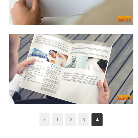
logotipo
DISEÑO CARPETA CORPORATIVA DE
INGYCO
catalogo
1
2
3
4