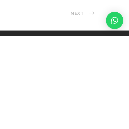
NEXT
CHECKLIST DE MARKETING DIGITAL
DESCUBRE EN 5 MINUTOS SI TU WEB
ESTA LISTA PARA ATRAER CLIENTES
CON ANUNCIOS
escarga gratis el Checklist de Marketing
igital con los 10 puntos clave que tu web
ebe cumplir antes de invertir en
publicidad.