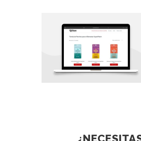
DISEÑO DE TIENDA ONLINE
PARCHES BIENESTAR
1
2
3
4
5
6
7
8
9
10
¿NECESITA