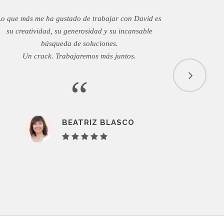
Lo que más me ha gustado de trabajar con David es
David es 
su creatividad, su generosidad y su incansable
Siempre está
búsqueda de soluciones.
entendido y 
Un crack. Trabajaremos más juntos.
Digital y 
“
BEATRIZ BLASCO
V