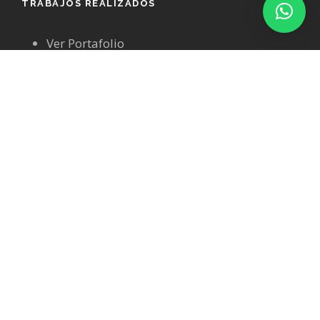
TRABAJOS REALIZADOS
Ver Portafolio
CHECKLIST DE MARKETING DIGITAL
DESCUBRE EN 5 MINUTOS SI TU WEB ESTA
LISTA PARA ATRAER CLIENTES CON ANUNCIOS
Descarga gratis el Checklist de Marketing Digital
con los 10 puntos clave que tu web debe cumplir
antes de invertir en publicidad.
DESCARGAR LA GUÍA